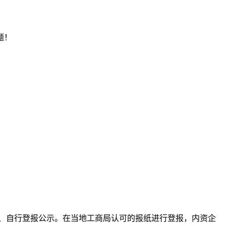
题！
2、自行登报公示。在当地工商局认可的报纸进行登报，内资企