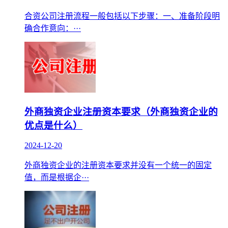
合资公司注册流程一般包括以下步骤：一、准备阶段明
确合作意向：···
外商独资企业注册资本要求（外商独资企业的
优点是什么）
2024-12-20
外商独资企业的注册资本要求并没有一个统一的固定
值，而是根据企···