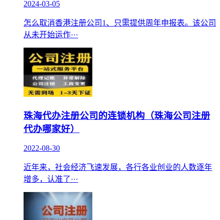
2024-03-05
怎么取消香港注册公司1、只需提供周年申报表。该公司
从未开始运作···
珠海代办注册公司的连锁机构（珠海公司注册
代办哪家好）
2022-08-30
近年来，社会经济飞速发展，各行各业创业的人数逐年
增多，认准了···