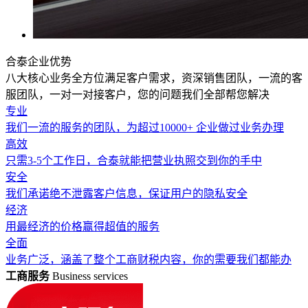
合泰企业优势
八大核心业务全方位满足客户需求，资深销售团队，一流的客
服团队，一对一对接客户，您的问题我们全部帮您解决
专业
我们一流的服务的团队，为超过10000+ 企业做过业务办理
高效
只需3-5个工作日，合泰就能把营业执照交到你的手中
安全
我们承诺绝不泄露客户信息，保证用户的隐私安全
经济
用最经济的价格赢得超值的服务
全面
业务广泛，涵盖了整个工商财税内容，你的需要我们都能办
工商服务
Business services