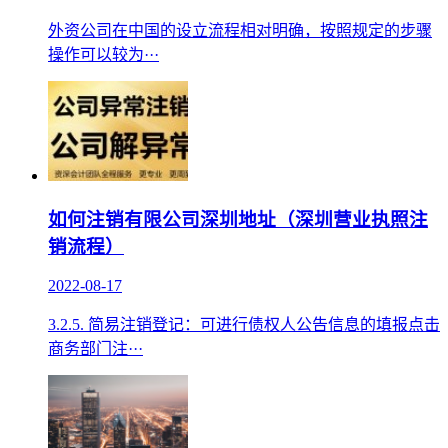
外资公司在中国的设立流程相对明确，按照规定的步骤
操作可以较为···
如何注销有限公司深圳地址（深圳营业执照注
销流程）
2022-08-17
3.2.5. 简易注销登记：可进行债权人公告信息的填报点击
商务部门注···