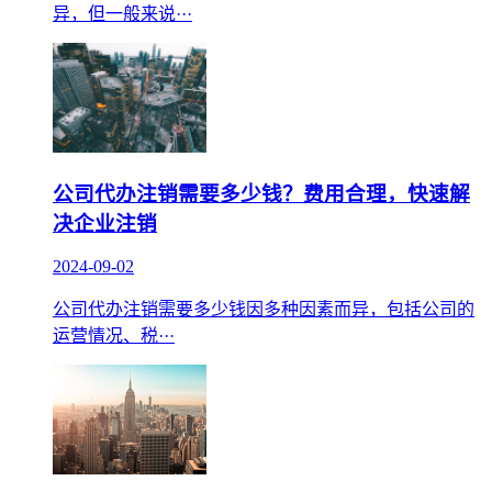
异，但一般来说···
公司代办注销需要多少钱？费用合理，快速解
决企业注销
2024-09-02
公司代办注销需要多少钱因多种因素而异，包括公司的
运营情况、税···