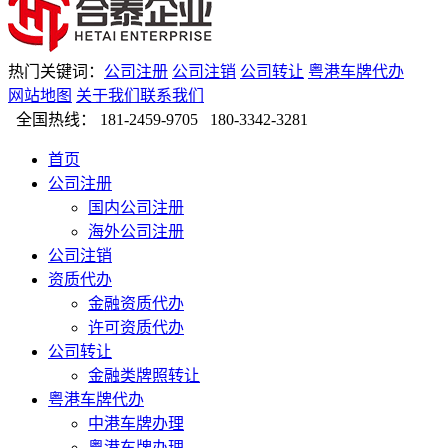
热门关键词：
公司注册
公司注销
公司转让
粤港车牌代办
网站地图
关于我们
联系我们
全国热线：
181-2459-9705 180-3342-3281
首页
公司注册
国内公司注册
海外公司注册
公司注销
资质代办
金融资质代办
许可资质代办
公司转让
金融类牌照转让
粤港车牌代办
中港车牌办理
粤港车牌办理