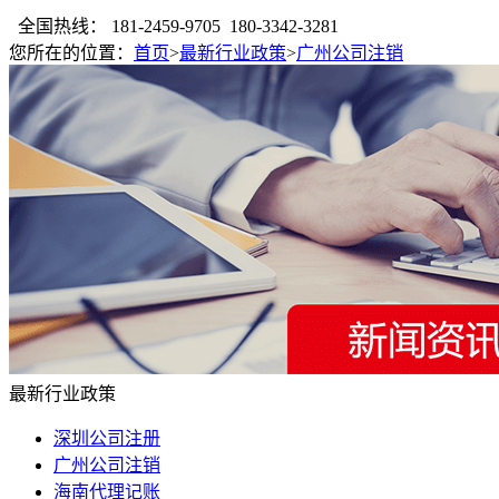
全国热线：
181-2459-9705 180-3342-3281
您所在的位置：
首页
>
最新行业政策
>
广州公司注销
最新行业政策
深圳公司注册
广州公司注销
海南代理记账