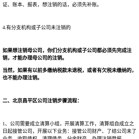
证、账本、报表，想注销的话，必须先补账。
4.有分支机构或子公司未注销的
如果想注销母公司，你们分支机构或子公司都必须先完成注
销，才能办理母公司的注销。
当然，如果有以前多缴纳税款未退税，或者有欠税未缴纳的，
也不能办理注销。
二、北京昌平区
公司注销步骤流程：
1、公司需要成立清算小组，开展清算工作，清算组自成立之
日起接管公司，开展以下业务：接管公司财产、了结公司未了
业务、收取债权、清理债务、分余财产，办理注销登报。