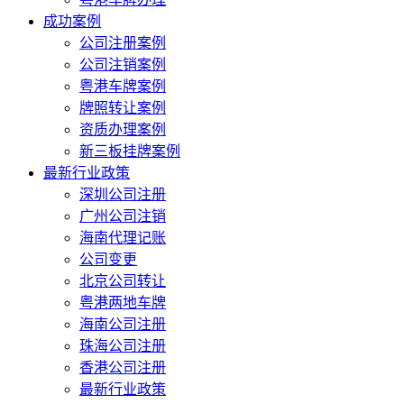
成功案例
公司注册案例
公司注销案例
粤港车牌案例
牌照转让案例
资质办理案例
新三板挂牌案例
最新行业政策
深圳公司注册
广州公司注销
海南代理记账
公司变更
北京公司转让
粤港两地车牌
海南公司注册
珠海公司注册
香港公司注册
最新行业政策