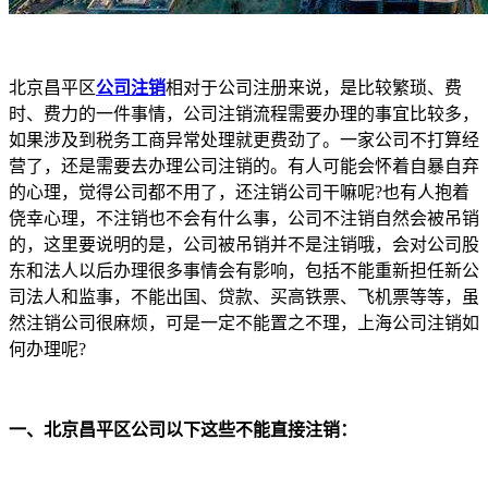
北京昌平区
公司注销
相对于公司注册来说，是比较繁琐、费
时、费力的一件事情，公司注销流程需要办理的事宜比较多，
如果涉及到税务工商异常处理就更费劲了。一家公司不打算经
营了，还是需要去办理公司注销的。有人可能会怀着自暴自弃
的心理，觉得公司都不用了，还注销公司干嘛呢?也有人抱着
侥幸心理，不注销也不会有什么事，公司不注销自然会被吊销
的，这里要说明的是，公司被吊销并不是注销哦，会对公司股
东和法人以后办理很多事情会有影响，包括不能重新担任新公
司法人和监事，不能出国、贷款、买高铁票、飞机票等等，虽
然注销公司很麻烦，可是一定不能置之不理，上海公司注销如
何办理呢?
一、北京昌平区
公司以下这些不能直接注销：