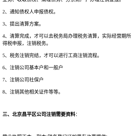
2、通知债权人申报债权。
3、提出清算方案。
4、清算完成，才可以去税务局办理税务清算，实际经营期所
得税申报，注销税务。
5、税务注销完结，才可以进行工商注销流程。
6、注销公司基本户和一般户
7、注销公司社保户
8、注销其他相关证件等等。
三、北京昌平区公司注销需要资料
：