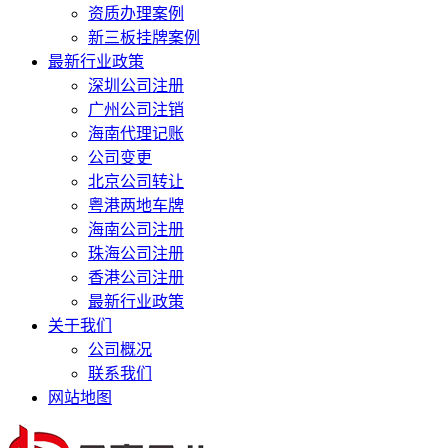
资质办理案例
新三板挂牌案例
最新行业政策
深圳公司注册
广州公司注销
海南代理记账
公司变更
北京公司转让
粤港两地车牌
海南公司注册
珠海公司注册
香港公司注册
最新行业政策
关于我们
公司概况
联系我们
网站地图