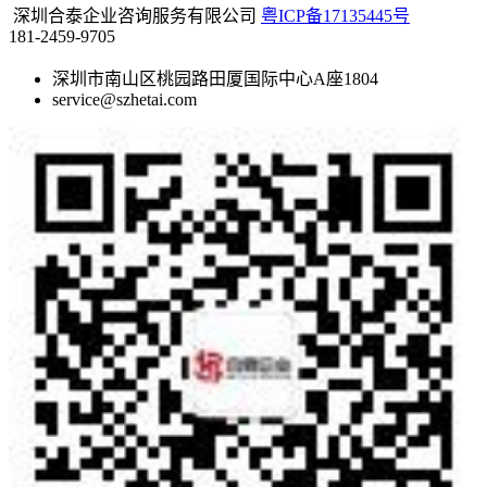
深圳合泰企业咨询服务有限公司
粤ICP备17135445号
181-2459-9705
深圳市南山区桃园路田厦国际中心A座1804
service@szhetai.com