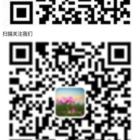
扫描关注我们