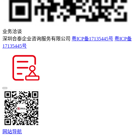
业务洽谈
深圳合泰企业咨询服务有限公司
粤ICP备17135445号
粤ICP备
17135445号
网站导航