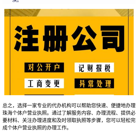
总之，选择一家专业的代办机构可以帮助您快速、便捷地办理
珠海个体户营业执照。通过了解服务内容、办理流程、提供必
要材料、关注办理进度和及时领取执照等步骤，您可以轻松完
成个体户营业执照的办理工作。