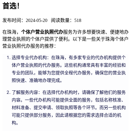
首选！
发布时间：2024-05-20 阅读数量：518
在珠海，
个体户营业执照代办
服务为许多想要快速、便捷地办
理营业执照的个体户提供了便利。以下是一些关于珠海个体户
营业执照代办服务的推荐：
选择专业代办机构：在珠海，有多家专业的代办机构提供个
体户营业执照的代办服务。这些机构通常具有丰富的经验和
专业的团队，能够为您提供全程代办服务，确保您的营业执
照快速、准确地办理完成。
了解服务内容：在选择代办机构时，请确保了解他们的服务
内容。一些代办机构可能提供全面的服务，包括名称核准、
材料准备、提交申请、领取执照等各个环节。而另一些机构
可能只提供部分服务，因此请根据您的需求选择合适的机
构。