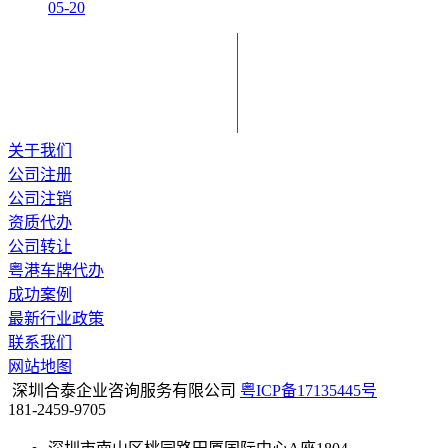
05-20
关于我们
公司注册
公司注销
资质代办
公司转让
粤港车牌代办
成功案例
最新行业政策
联系我们
网站地图
深圳合泰企业咨询服务有限公司
粤ICP备17135445号
181-2459-9705