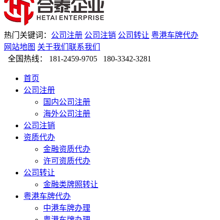
热门关键词：
公司注册
公司注销
公司转让
粤港车牌代办
网站地图
关于我们
联系我们
全国热线：
181-2459-9705 180-3342-3281
首页
公司注册
国内公司注册
海外公司注册
公司注销
资质代办
金融资质代办
许可资质代办
公司转让
金融类牌照转让
粤港车牌代办
中港车牌办理
粤港车牌办理