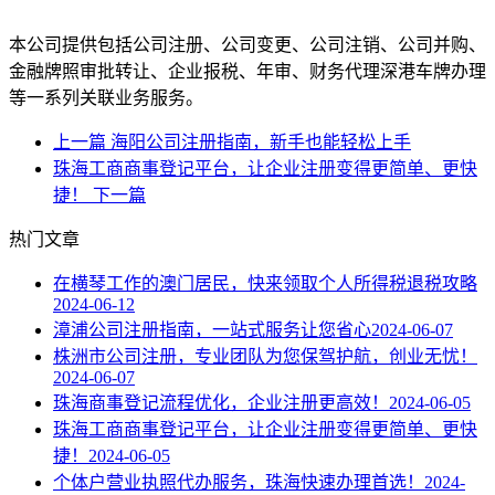
本公司提供包括公司注册、公司变更、公司注销、公司并购、
金融牌照审批转让、企业报税、年审、财务代理深港车牌办理
等一系列关联业务服务。
上一篇
海阳公司注册指南，新手也能轻松上手
珠海工商商事登记平台，让企业注册变得更简单、更快
捷！
下一篇
热门文章
在横琴工作的澳门居民，快来领取个人所得税退税攻略
2024-06-12
漳浦公司注册指南，一站式服务让您省心
2024-06-07
株洲市公司注册，专业团队为您保驾护航，创业无忧！
2024-06-07
珠海商事登记流程优化，企业注册更高效！
2024-06-05
珠海工商商事登记平台，让企业注册变得更简单、更快
捷！
2024-06-05
个体户营业执照代办服务，珠海快速办理首选！
2024-