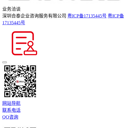
业务洽谈
深圳合泰企业咨询服务有限公司
粤ICP备17135445号
粤ICP备
17135445号
网站导航
联系电话
QQ咨询