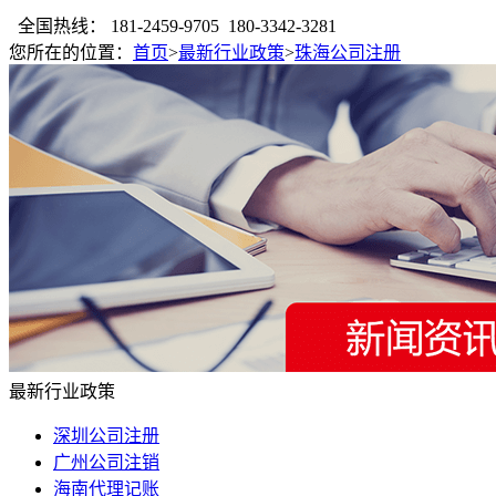
全国热线：
181-2459-9705 180-3342-3281
您所在的位置：
首页
>
最新行业政策
>
珠海公司注册
最新行业政策
深圳公司注册
广州公司注销
海南代理记账