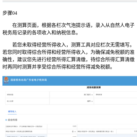
步骤04
在测算页面，根据各栏次气泡提示语，录入从自然人电子
税务局记录的各项收入和纳税信息。
若您未取得经营所得收入，测算工具对应栏次无需填写。
若您同时取得综合所得和经营所得收入，为确保减免税额的准
确性，建议您先进行经营所得汇算清缴，待综合所得汇算清缴
时再同时测算并享受综合所得和经营所得减免税额。