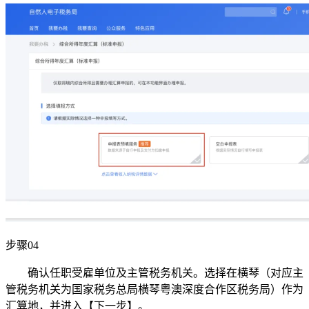
步骤04
确认任职受雇单位及主管税务机关。选择在横琴（对应主
管税务机关为国家税务总局横琴粤澳深度合作区税务局）作为
汇算地，并进入【下一步】。