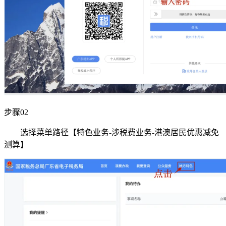
步骤02
选择菜单路径【特色业务-涉税费业务-港澳居民优惠减免
测算】