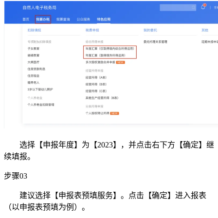
选择【申报年度】为【2023】，并点击右下方【确定】继
续填报。
步骤03
建议选择【申报表预填服务】。点击【确定】进入报表
（以申报表预填为例）。