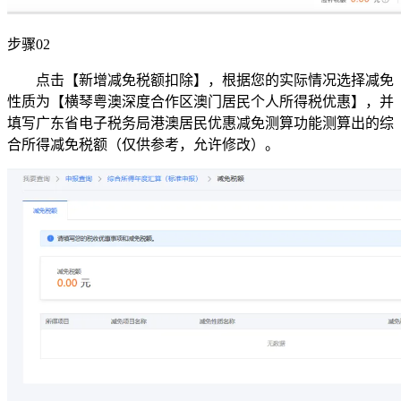
步骤02
点击【新增减免税额扣除】，根据您的实际情况选择减免
性质为【横琴粤澳深度合作区澳门居民个人所得税优惠】，并
填写广东省电子税务局港澳居民优惠减免测算功能测算出的综
合所得减免税额（仅供参考，允许修改）。