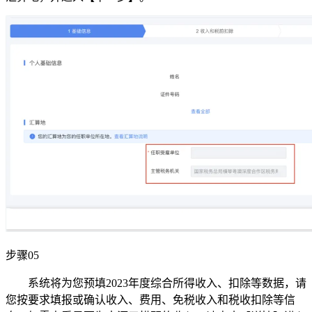
步骤05
系统将为您预填2023年度综合所得收入、扣除等数据，请
您按要求填报或确认收入、费用、免税收入和税收扣除等信