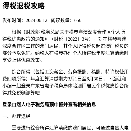
得税退税攻略
发布时间：2024-06-12 阅读数量：656
根据《财政部 税务总局关于横琴粤澳深度合作区个人所
得税优惠政策的通知》（财税〔2022〕3号），对在横琴粤澳
深度合作区工作的澳门居民，其个人所得税负超过澳门税负的
部分予以免征。纳税人在横琴办理个人所得税年度汇算清缴时
享受上述优惠政策。
综合所得（包括工资薪金、劳务报酬、稿酬、特许权使用
费四项所得）年度汇算清缴期为3月1日至6月30日，下面就和
小编一起登录广东省电子税务局体验澳门居民个税优惠综合所
得减免税额测算吧！
登录自然人电子税务局预申报并查看相关信息
一、办理途经
需要进行综合所得汇算清缴的澳门居民，可通过自然人电