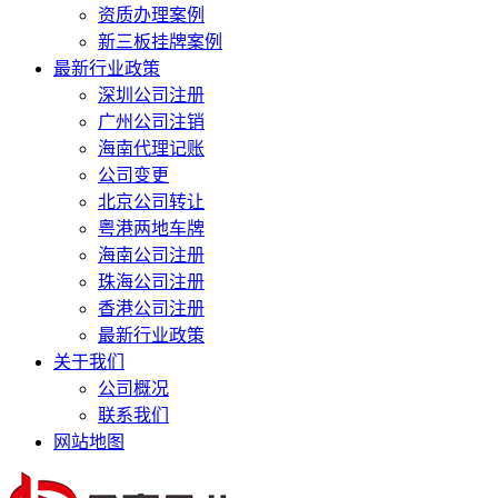
资质办理案例
新三板挂牌案例
最新行业政策
深圳公司注册
广州公司注销
海南代理记账
公司变更
北京公司转让
粤港两地车牌
海南公司注册
珠海公司注册
香港公司注册
最新行业政策
关于我们
公司概况
联系我们
网站地图