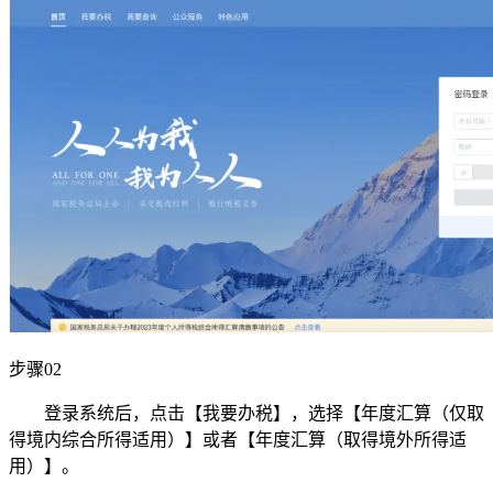
步骤02
登录系统后，点击【我要办税】，选择【年度汇算（仅取
得境内综合所得适用）】或者【年度汇算（取得境外所得适
用）】。