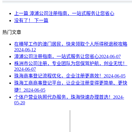
上一篇
漳浦公司注册指南，一站式服务让您省心
没有了！
下一篇
热门文章
在横琴工作的澳门居民，快来领取个人所得税退税攻略
2024-06-12
漳浦公司注册指南，一站式服务让您省心
2024-06-07
株洲市公司注册，专业团队为您保驾护航，创业无忧！
2024-06-07
珠海商事登记流程优化，企业注册更高效！
2024-06-05
珠海工商商事登记平台，让企业注册变得更简单、更快
捷！
2024-06-05
个体户营业执照代办服务，珠海快速办理首选！
2024-
05-20