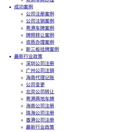
成功案例
公司注册案例
公司注销案例
粤港车牌案例
牌照转让案例
资质办理案例
新三板挂牌案例
最新行业政策
深圳公司注册
广州公司注销
海南代理记账
公司变更
北京公司转让
粤港两地车牌
海南公司注册
珠海公司注册
香港公司注册
最新行业政策