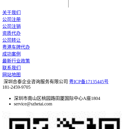
关于我们
公司注册
公司注销
资质代办
公司转让
粤港车牌代办
成功案例
最新行业政策
联系我们
网站地图
深圳合泰企业咨询服务有限公司
粤ICP备17135445号
181-2459-9705
深圳市南山区桃园路田厦国际中心A座1804
service@szhetai.com