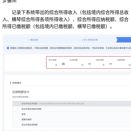
步骤06
记录下系统带出的综合所得收入（包括境内综合所得总收
入、横琴综合所得各项所得收入）、综合所得应纳税额、综合
所得已缴税额（包括境内已缴税额、横琴已缴税额）。