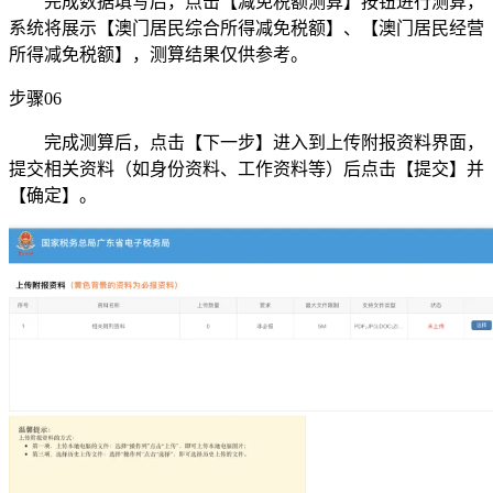
完成数据填写后，点击【减免税额测算】按钮进行测算，
系统将展示【澳门居民综合所得减免税额】、【澳门居民经营
所得减免税额】，测算结果仅供参考。
步骤06
完成测算后，点击【下一步】进入到上传附报资料界面，
提交相关资料（如身份资料、工作资料等）后点击【提交】并
【确定】。