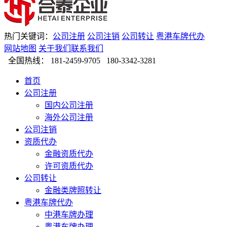
热门关键词：
公司注册
公司注销
公司转让
粤港车牌代办
网站地图
关于我们
联系我们
全国热线：
181-2459-9705 180-3342-3281
首页
公司注册
国内公司注册
海外公司注册
公司注销
资质代办
金融资质代办
许可资质代办
公司转让
金融类牌照转让
粤港车牌代办
中港车牌办理
粤港车牌办理